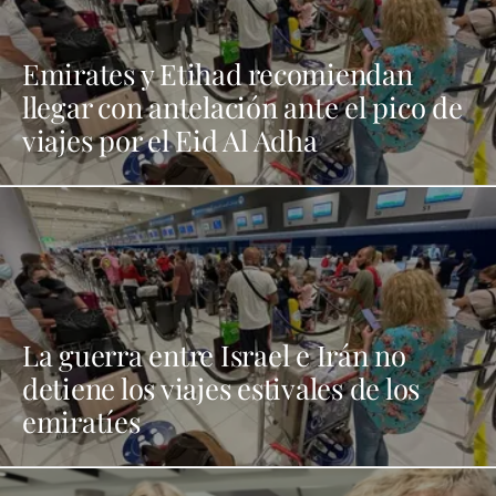
Emirates y Etihad recomiendan
llegar con antelación ante el pico de
viajes por el Eid Al Adha
La guerra entre Israel e Irán no
detiene los viajes estivales de los
emiratíes