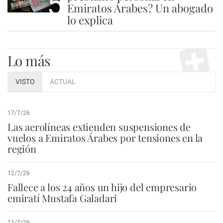
5
Emiratos Árabes? Un abogado
lo explica
Lo más
VISTO
ACTUAL
17/7/26
Las aerolíneas extienden suspensiones de
vuelos a Emiratos Árabes por tensiones en la
región
12/7/26
Fallece a los 24 años un hijo del empresario
emiratí Mustafa Galadari
11/7/26