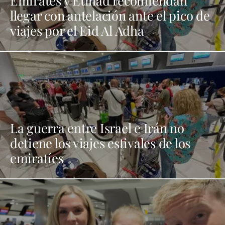
Emirates y Etihad recomiendan
llegar con antelación ante el pico de
viajes por el Eid Al Adha
La guerra entre Israel e Irán no
detiene los viajes estivales de los
emiratíes