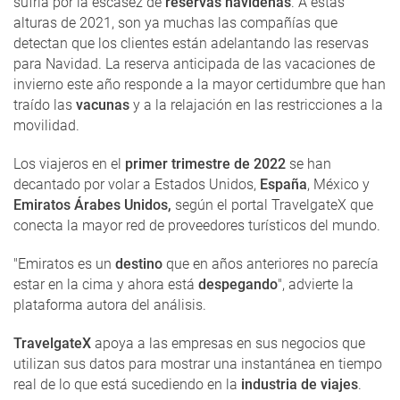
sufría por la escasez de
reservas navideñas
. A estas
alturas de 2021, son ya muchas las compañías que
detectan que los clientes están adelantando las reservas
para Navidad. La reserva anticipada de las vacaciones de
invierno este año responde a la mayor certidumbre que han
traído las
vacunas
y a la relajación en las restricciones a la
movilidad.
Los viajeros en el
primer trimestre de 2022
se han
decantado por volar a Estados Unidos,
España
, México y
Emiratos Árabes Unidos,
según el portal
TravelgateX que
conecta la mayor red de proveedores turísticos del mundo.
"Emiratos es un
destino
que en años anteriores no parecía
estar en la cima y ahora está
despegando
", advierte la
plataforma autora del análisis.
TravelgateX
apoya a las empresas en sus negocios que
utilizan sus datos para mostrar una instantánea en tiempo
real de lo que está sucediendo en la
industria de viajes
.