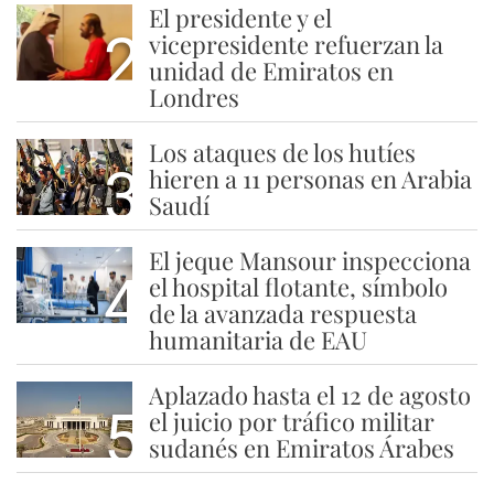
El presidente y el
2
vicepresidente refuerzan la
unidad de Emiratos en
Londres
Los ataques de los hutíes
3
hieren a 11 personas en Arabia
Saudí
El jeque Mansour inspecciona
4
el hospital flotante, símbolo
de la avanzada respuesta
humanitaria de EAU
Aplazado hasta el 12 de agosto
5
el juicio por tráfico militar
sudanés en Emiratos Árabes