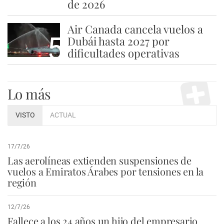
de 2026
Air Canada cancela vuelos a
5
Dubái hasta 2027 por
dificultades operativas
Lo más
VISTO
ACTUAL
17/7/26
Las aerolíneas extienden suspensiones de
vuelos a Emiratos Árabes por tensiones en la
región
12/7/26
Fallece a los 24 años un hijo del empresario