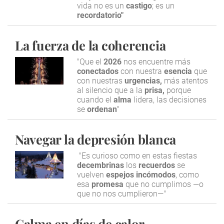
vida no es un
castigo
; es un
recordatorio"
La fuerza de la coherencia
"Que el
2026
nos encuentre más
conectados
con nuestra
esencia
que
con nuestras
urgencias,
más atentos
al silencio que a la
prisa,
porque
cuando el
alma
lidera, las decisiones
se
ordenan
"
Navegar la depresión blanca
"Es curioso como en estas fiestas
decembrinas
los
recuerdos
se
vuelven
espejos incómodos
, como
esa
promesa
que no cumplimos —o
que no nos cumplieron—"
Calma en días de calor