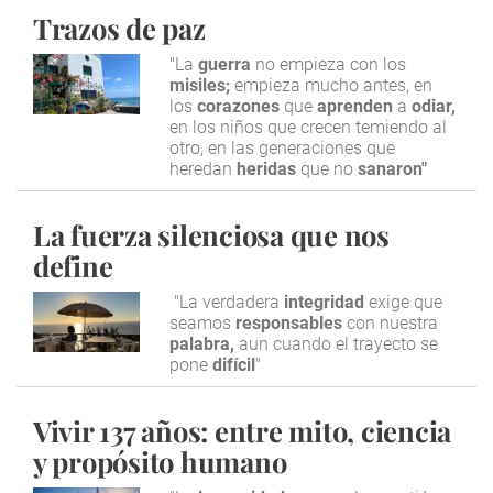
Trazos de paz
"La
guerra
no empieza con los
misiles;
empieza mucho antes, en
los
corazones
que
aprenden
a
odiar,
en los niños que crecen temiendo al
otro, en las generaciones que
heredan
heridas
que no
sanaron"
La fuerza silenciosa que nos
define
"La verdadera
integridad
exige que
seamos
responsables
con nuestra
palabra,
aun cuando el trayecto se
pone
difícil
"
Vivir 137 años: entre mito, ciencia
y propósito humano