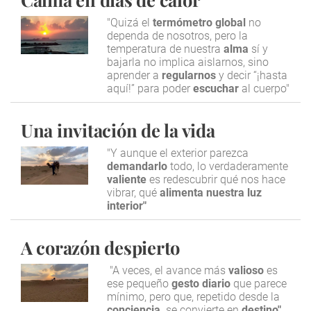
"Quizá el
termómetro global
no
dependa de nosotros, pero la
temperatura de nuestra
alma
sí y
bajarla no implica aislarnos, sino
aprender a
regularnos
y decir “¡hasta
aquí!” para poder
escuchar
al cuerpo"
Una invitación de la vida
"Y aunque el exterior parezca
demandarlo
todo, lo verdaderamente
valiente
es redescubrir qué nos hace
vibrar, qué
alimenta nuestra luz
interior"
A corazón despierto
"A veces, el avance más
valioso
es
ese pequeño
gesto diario
que parece
mínimo, pero que, repetido desde la
conciencia,
se convierte en
destino"