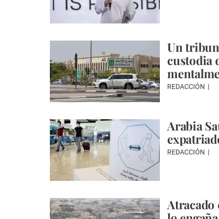
Un tribun
custodia 
mentalme
REDACCIÓN
Arabia Sa
expatria
REDACCIÓN
Atracado 
lo engaña