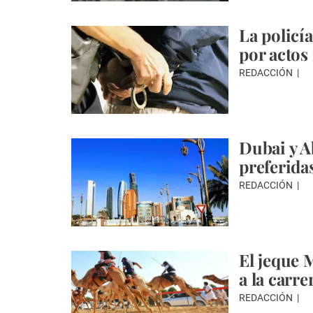
La policí
por actos
REDACCIÓN
Dubai y A
preferida
REDACCIÓN
El jeque
a la carr
REDACCIÓN