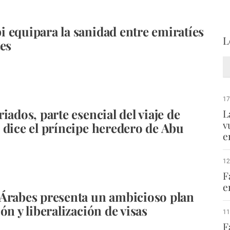
 equipara la sanidad entre emiratíes
L
tes
17
iados, parte esencial del viaje de
L
v
 dice el príncipe heredero de Abu
e
12
F
e
Árabes presenta un ambicioso plan
ón y liberalización de visas
11
F