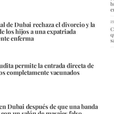
b
e
25
al de Dubai rechaza el divorcio y la
C
de los hijos a una expatriada
q
nte enferma
s
udita permite la entrada directa de
dos completamente vacunados
en Dubai después de que una banda
 con un salón de masajes falso