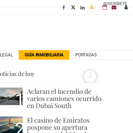
SUSCRÍBETE
LEGAL
GUÍA INMOBILIARIA
PORTADAS
oticias de hoy
Aclaran el incendio de
1
varios camiones ocurrido
en Dubai South
El casino de Emiratos
2
pospone su apertura