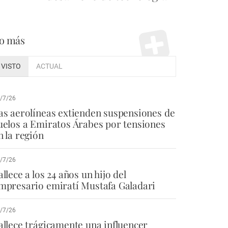
o más
VISTO
ACTUAL
/7/26
as aerolíneas extienden suspensiones de
uelos a Emiratos Árabes por tensiones
n la región
/7/26
allece a los 24 años un hijo del
mpresario emiratí Mustafa Galadari
/7/26
allece trágicamente una influencer