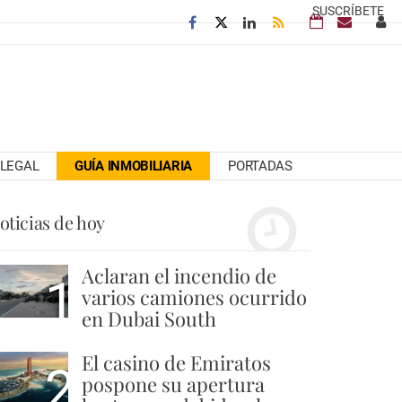
SUSCRÍBETE
LEGAL
GUÍA INMOBILIARIA
PORTADAS
oticias de hoy
Aclaran el incendio de
1
varios camiones ocurrido
en Dubai South
El casino de Emiratos
2
pospone su apertura