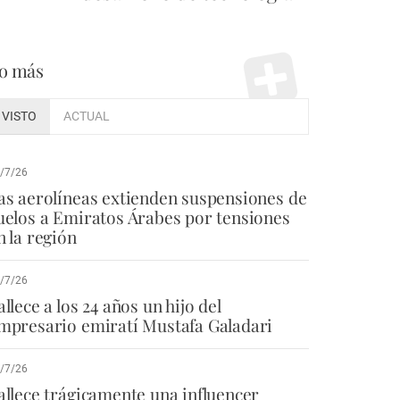
o más
VISTO
ACTUAL
/7/26
as aerolíneas extienden suspensiones de
uelos a Emiratos Árabes por tensiones
n la región
/7/26
allece a los 24 años un hijo del
mpresario emiratí Mustafa Galadari
/7/26
allece trágicamente una influencer