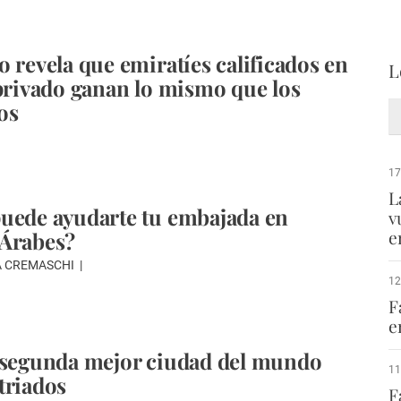
o revela que emiratíes calificados en
L
 privado ganan lo mismo que los
os
17
L
uede ayudarte tu embajada en
v
e
 Árabes?
A CREMASCHI
12
F
e
 segunda mejor ciudad del mundo
11
triados
F