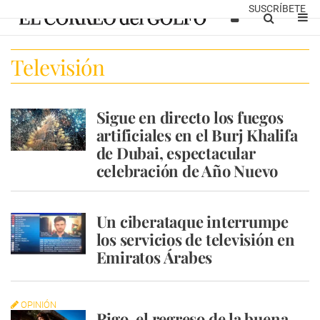
SUSCRÍBETE
Televisión
Sigue en directo los fuegos
artificiales en el Burj Khalifa
de Dubai, espectacular
celebración de Año Nuevo
Un ciberataque interrumpe
los servicios de televisión en
Emiratos Árabes
OPINIÓN
Rigo, el regreso de la buena