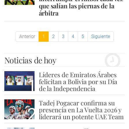
que salían las piernas de la
árbitra
Anterior
1
2
3
4
5
Siguiente
Noticias de hoy
Líderes de Emiratos Árabes
1
felicitan a Bolivia por su Día
de la Independencia
Tadej Pogacar confirma su
2
presencia en La Vuelta 2026 y
liderará un potente UAE Team