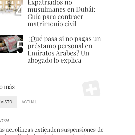
Expatriados no
4
musulmanes en Dubái:
Guía para contraer
matrimonio civil
¿Qué pasa si no pagas un
5
préstamo personal en
Emiratos Árabes? Un
abogado lo explica
o más
VISTO
ACTUAL
/7/26
as aerolíneas extienden suspensiones de