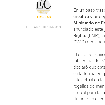
En un paso trasc
creativa
y prote
REDACCIÓN
Ministerio de 
11 DE ABRIL DE 2025, 8:09
anunciado este 
Rights
(EMR), l
(CMO) dedicada 
El subsecretario
Intelectual del M
declaró que esta
en la forma en 
intelectual en l
regalías de man
crucial para la 
durante un even