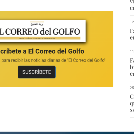
v
e
12
F
e
11
F
b
e
25
C
q
s