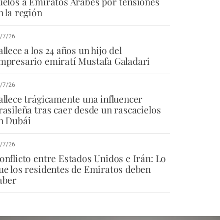
uelos a Emiratos Árabes por tensiones
n la región
/7/26
allece a los 24 años un hijo del
mpresario emiratí Mustafa Galadari
/7/26
allece trágicamente una influencer
rasileña tras caer desde un rascacielos
n Dubái
/7/26
onflicto entre Estados Unidos e Irán: Lo
ue los residentes de Emiratos deben
aber