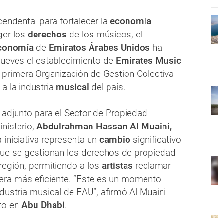
endental para fortalecer la
economía
ger los
derechos
de los músicos, el
Economía
de
Emiratos Árabes Unidos
ha
jueves el establecimiento de
Emirates Music
a primera Organización de Gestión Colectiva
a la industria
musical
del país.
 adjunto para el Sector de Propiedad
inisterio,
Abdulrahman Hassan Al Muaini,
 iniciativa representa un
cambio
significativo
que se gestionan los derechos de propiedad
a región, permitiendo a los
artistas
reclamar
era más eficiente. “Este es un momento
industria musical de EAU”, afirmó Al Muaini
to en
Abu Dhabi
.