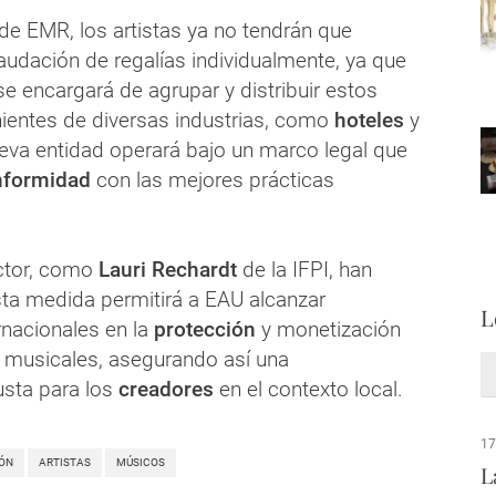
de EMR, los artistas ya no tendrán que
audación de regalías individualmente, ya que
se encargará de agrupar y distribuir estos
ientes de diversas industrias, como
hoteles
y
eva entidad operará bajo un marco legal que
nformidad
con las mejores prácticas
ctor, como
Lauri Rechardt
de la IFPI, han
ta medida permitirá a EAU alcanzar
L
rnacionales en la
protección
y monetización
 musicales, asegurando así una
usta para los
creadores
en el contexto local.
17
ÓN
ARTISTAS
MÚSICOS
L