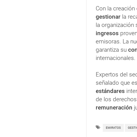
Con la creación 
gestionar
la rec
la organización 
ingresos
proven
emisoras. La nu
garantiza su
co
internacionales.
Expertos del se
señalado que es
estándares
inte
de los derechos
remuneración
j
EMIRATOS
GESTI