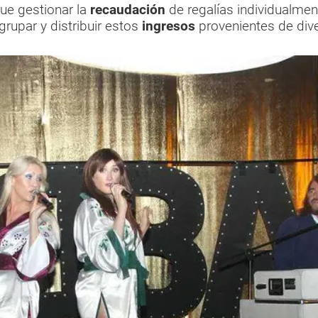
ue gestionar la
recaudación
de regalías individualmen
rupar y distribuir estos
ingresos
provenientes de dive