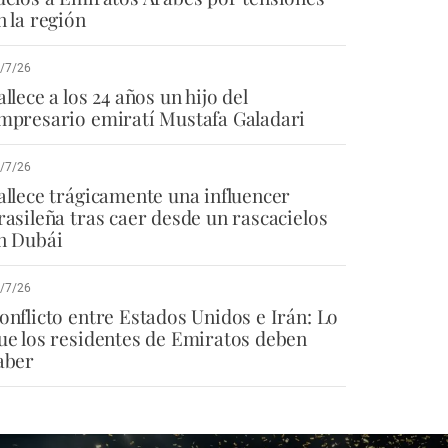
n la región
/7/26
allece a los 24 años un hijo del
mpresario emiratí Mustafa Galadari
/7/26
allece trágicamente una influencer
rasileña tras caer desde un rascacielos
n Dubái
/7/26
onflicto entre Estados Unidos e Irán: Lo
ue los residentes de Emiratos deben
aber