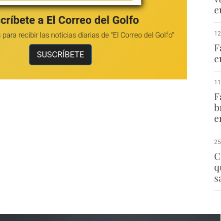
e
12
F
e
11
F
b
e
25
C
q
s