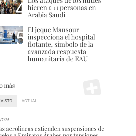
Los ataques de los hutíes
4
hieren a 11 personas en
Arabia Saudí
El jeque Mansour
5
inspecciona el hospital
flotante, símbolo de la
avanzada respuesta
humanitaria de EAU
o más
VISTO
ACTUAL
/7/26
as aerolíneas extienden suspensiones de
uelos a Emiratos Árabes por tensiones