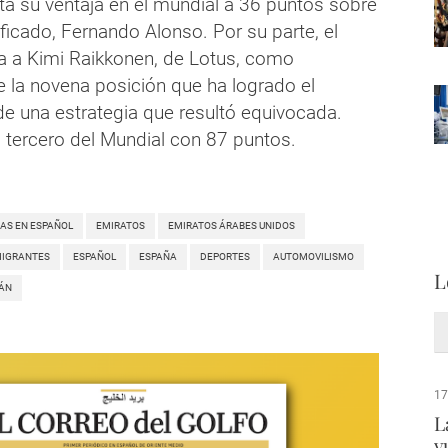
a su ventaja en el mundial a 36 puntos sobre
ficado, Fernando Alonso. Por su parte, el
a a Kimi Raikkonen, de Lotus, como
 la novena posición que ha logrado el
 de una estrategia que resultó equivocada.
 tercero del Mundial con 87 puntos.
IAS EN ESPAÑOL
EMIRATOS
EMIRATOS ÁRABES UNIDOS
IGRANTES
ESPAÑOL
ESPAÑA
DEPORTES
AUTOMOVILISMO
L
ÁN
17
L
v