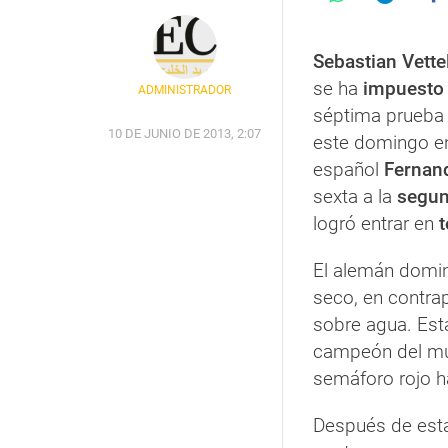
Sebastian Vette
se ha
impuesto 
ADMINISTRADOR
séptima prueba 
10 DE JUNIO DE 2013, 2:07
este domingo en 
español
Fernan
sexta a la
segun
logró entrar en
t
El alemán domin
seco, en contrap
sobre agua. Est
campeón del mu
semáforo rojo h
Después de esta