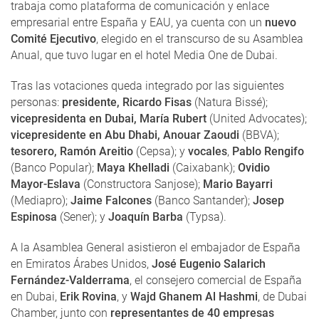
trabaja como plataforma de comunicación y enlace
empresarial entre España y EAU, ya cuenta con un
nuevo
Comité Ejecutivo
, elegido en el transcurso de su Asamblea
Anual, que tuvo lugar en el hotel Media One de Dubai.
Tras las votaciones queda integrado por las siguientes
personas:
presidente, Ricardo Fisas
(Natura Bissé);
vicepresidenta en Dubai, María Rubert
(United Advocates);
vicepresidente en Abu Dhabi, Anouar Zaoudi
(BBVA);
tesorero, Ramón Areitio
(Cepsa); y
vocales
,
Pablo Rengifo
(Banco Popular);
Maya Khelladi
(Caixabank);
Ovidio
Mayor-Eslava
(Constructora Sanjose);
Mario Bayarri
(Mediapro);
Jaime Falcones
(Banco Santander);
Josep
Espinosa
(Sener); y
Joaquín Barba
(Typsa).
A la Asamblea General asistieron el embajador de España
en Emiratos Árabes Unidos,
José Eugenio Salarich
Fernández-Valderrama
, el consejero comercial de España
en Dubai,
Erik Rovina
, y
Wajd Ghanem Al Hashmi
, de Dubai
Chamber, junto con
representantes de 40 empresas