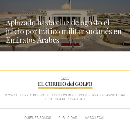
Aplazado hasta el 12 de agosto el
juicio por tráfico militar sudanés en
Emiratos Árabes
© 2022 EL CORREO DEL GOLFO TODOS LOS DERECHOS RESERVADOS. AVISO LEGAL
Y POLÍTICA DE PRIVACIDAD
.
QUIÉNES SOMOS
PUBLICIDAD
AVISO LEGAL