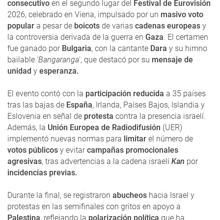
consecutivo
en el segundo lugar del
Festival de Eurovisión
2026, celebrado en Viena, impulsado por un
masivo voto
popular
a pesar de
boicots
de varias
cadenas europeas
y
la controversia derivada de la guerra en
Gaza
. El certamen
fue ganado por
Bulgaria
, con la cantante
Dara
y su himno
bailable
'Bangaranga
', que destacó por su
mensaje de
unidad
y
esperanza.
El evento contó con la
participación reducida
a 35 países
tras las bajas de
España
, Irlanda, Países Bajos, Islandia y
Eslovenia en señal de
protesta
contra la presencia israelí.
Además, la
Unión Europea de Radiodifusión
(UER)
implementó nuevas normas para
limitar
el número de
votos públicos
y evitar
campañas promocionales
agresivas
, tras advertencias a la cadena israelí
Kan
por
incidencias previas.
Durante la final, se registraron
abucheos
hacia Israel y
protestas en las semifinales con gritos en apoyo a
Palestina
, reflejando la
polarización política
que ha