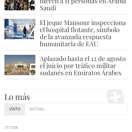
3
hieren a 11 personas en Arabia
Saudí
El jeque Mansour inspecciona
4
el hospital flotante, símbolo
de la avanzada respuesta
humanitaria de EAU
Aplazado hasta el 12 de agosto
5
el juicio por tráfico militar
sudanés en Emiratos Árabes
Lo más
VISTO
ACTUAL
17/7/26