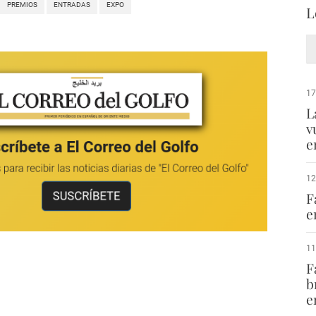
PREMIOS
ENTRADAS
EXPO
L
17
L
v
e
12
F
e
11
F
b
e