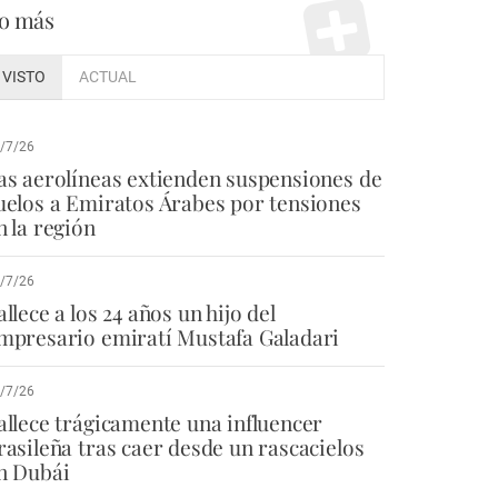
o más
VISTO
ACTUAL
/7/26
as aerolíneas extienden suspensiones de
uelos a Emiratos Árabes por tensiones
n la región
/7/26
allece a los 24 años un hijo del
mpresario emiratí Mustafa Galadari
/7/26
allece trágicamente una influencer
rasileña tras caer desde un rascacielos
n Dubái