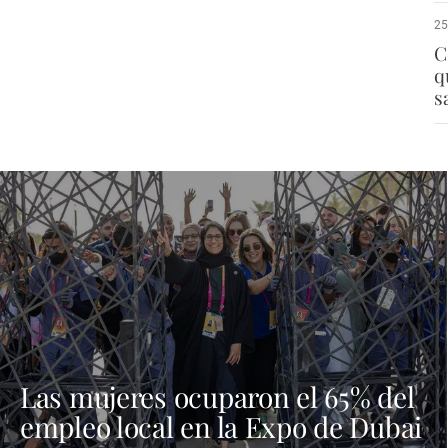
25
C
q
s
Las mujeres ocuparon el 65% del
empleo local en la Expo de Dubai