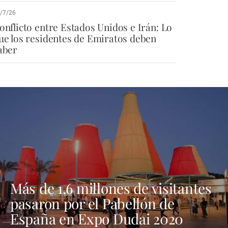
/7/26
onflicto entre Estados Unidos e Irán: Lo
ue los residentes de Emiratos deben
aber
Más de 1,6 millones de visitantes
pasaron por el Pabellón de
España en Expo Dudai 2020