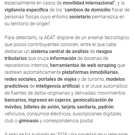
especialmente en casos de
movilidad internacional"
, y la
vigilancia específica
de los "
cambios de domicilio
fiscal de
personas físicas cuyo entorno
societario
permanezca en
su territorio de origen".
Para detectarlo, la AEAT dispone de un arsenal tecnológico
que pocos contribuyentes conocen, entre el que cabe
destacar un
sistema central de análisis
de
riesgos
tributarios
que cruza
información
de docenas de
repositorios internos,
herramientas de web scraping
que
rastrean automáticamente
plataformas inmobiliarias
,
redes sociales, portales de viajes
y de turismo,
modelos
predictivos
de
inteligencia artificial
, o el cruce automático
de fuentes de datos originarias y derivadas: movimientos
bancarios, ingresos en cajeros
,
geolocalización de
móviles, billetes de avión, tarjeta sanitaria, padrón
,
vehículos, consumos eléctricos, suscripciones digitales,
club o
gimnasio
y correspondencia postal.
A esto se ha sumado en 2026 una novedad muy relevante: