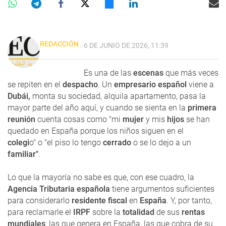
REDACCIÓN
6 DE JUNIO DE 2026, 11:39
Es una de las
escenas
que más veces
se repiten en el
despacho
. Un
empresario español
viene a
Dubái,
monta su sociedad, alquila apartamento, pasa la
mayor parte del año aquí, y cuando se sienta en la
primera
reunión
cuenta cosas como "mi
mujer
y mis
hijos
se han
quedado en España porque los niños siguen en el
colegi
o" o "el piso lo tengo
cerrado
o se lo dejo a un
familiar"
.
Lo que la mayoría no sabe es que, con ese cuadro, la
Agencia Tributaria española
tiene argumentos suficientes
para considerarlo
residente fiscal
en
España
. Y, por tanto,
para reclamarle el
IRPF
sobre la
totalidad
de sus
rentas
mundiales
: las que genera en España, las que cobra de su