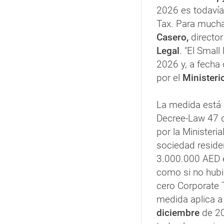
2026 es todavía
Tax. Para muchas
Casero,
director
Legal
. "El Smal
2026 y, a fecha
por el
Ministeri
La medida está r
Decree-Law 47 d
por la Ministeri
sociedad reside
3.000.000 AED 
como si no hubie
cero Corporate 
medida aplica a
diciembre
de 20