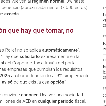
dades vuelven al
régimen normal
: 0% hasta
 beneficio (aproximadamente 87.000 euros)
17
ue
exceda
.
L
v
e
ón que hay que tomar, no
12
F
e
ss Relief no se aplica
automáticamente
",
. "Hay que
solicitarlo
expresamente en la
11
ual
del Corporate Tax a través del portal
F
has empresas que cumplían los requisitos
b
2025
acabaron tributando al 9% simplemente
e
s
avisó
de que existía esa
opción
".
25
e conviene
conocer
. Una vez una sociedad
C
q
 millones de AED en
cualquier periodo
fiscal,
s