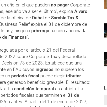
 un año en el que pueden
no pagar
Corporate
, ese año va a ser el último", explica
Álvaro
 de la oficina de
Dubai
de
Sarabia Tax &
l Business Relief expira el 31 de diciembre de
 de hoy, ninguna
prórroga
ha sido anunciada
o de Finanzas
".
egulada por el artículo 21 del Federal
e 2022 sobre Corporate Tax y desarrollada
al Decision 73 de 2023. Establece que una
nte en EAU cuyos
ingresos
no superen los
en un
periodo fiscal
puede elegir
tributar
ra generado beneficio gravable. El resultado:
L
Tax. La
condición temporal
es estricta. La
 periodos fiscales que terminen el
31 de
26 o antes. A partir del 1 de enero de 2027,