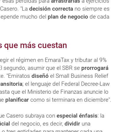
r esas pérdidas para
arrastrarlas
a ejercicios
 Casero. "La
decisión correcta
no siempre es
depende mucho del
plan de negocio
de cada
s que más cuestan
legir el régimen en EmaraTax y tributar al 9%
El segundo, asumir que el SBR se
prorrogará
e. "Emiratos
diseñó
el Small Business Relief
ansitoria
; el lenguaje del Federal Decree-Law
sta que el Ministerio de Finanzas anuncie lo
que
planificar
como si terminara en diciembre".
que Casero subraya con
especial énfasis
: la
icial
del negocio, es decir,
dividir
una
o tres entidades para mantener cada una