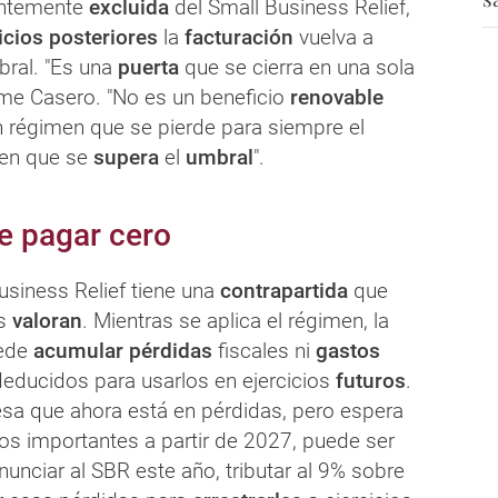
ntemente
excluida
del Small Business Relief,
icios posteriores
la
facturación
vuelva a
bral. "Es una
puerta
que se cierra en una sola
ume Casero. "No es un beneficio
renovable
 régimen que se pierde para siempre el
 en que se
supera
el
umbral
".
de pagar cero
Business Relief tiene una
contrapartida
que
s
valoran
. Mientras se aplica el régimen, la
uede
acumular pérdidas
fiscales ni
gastos
educidos para usarlos en ejercicios
futuros
.
sa que ahora está en pérdidas, pero espera
ios importantes a partir de 2027, puede ser
nunciar al SBR este año, tributar al 9% sobre