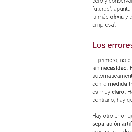
cero y conserva
futuros", apunta
la más
obvia
y 
empresa".
Los errore
El primero, no e
sin
necesidad
. 
automáticament
como
medida tr
es muy
claro.
Ha
contrario, hay 
Hay otro error 
separación artif
empresa en dos 