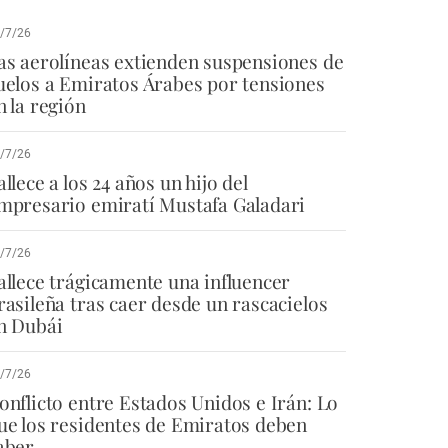
/7/26
as aerolíneas extienden suspensiones de
uelos a Emiratos Árabes por tensiones
n la región
/7/26
allece a los 24 años un hijo del
mpresario emiratí Mustafa Galadari
/7/26
allece trágicamente una influencer
rasileña tras caer desde un rascacielos
n Dubái
/7/26
onflicto entre Estados Unidos e Irán: Lo
ue los residentes de Emiratos deben
aber