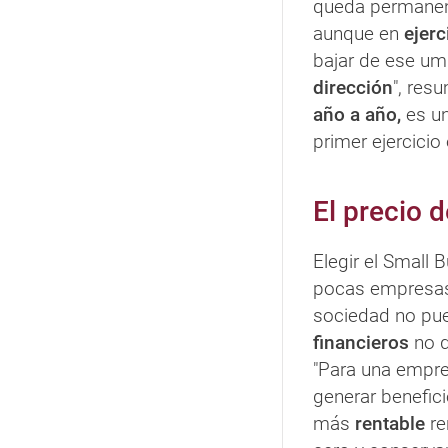
queda permane
aunque en
ejerc
bajar de ese um
dirección
", res
año a año,
es un
primer ejercicio
El precio 
Elegir el Small 
pocas empresa
sociedad no p
financieros
no d
"Para una empre
generar benefic
más
rentable
re