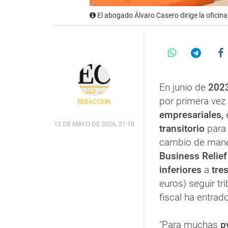
El abogado Álvaro Casero dirige la oficina
En junio de
202
por primera vez
REDACCIÓN
empresariales,
e
12 DE MAYO DE 2026, 21:18
transitorio
para
cambio de mane
Business Relief
inferiores
a
tres
euros) seguir tr
fiscal ha entrad
"Para muchas
p