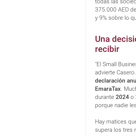
todas las socie
375.000 AED de
y 9% sobre lo q
Una decisi
recibir
"El Small Busine
advierte Casero
declaración an
EmaraTax
. Muc
durante
2024
o
porque nadie le
Hay matices qu
supera los tres