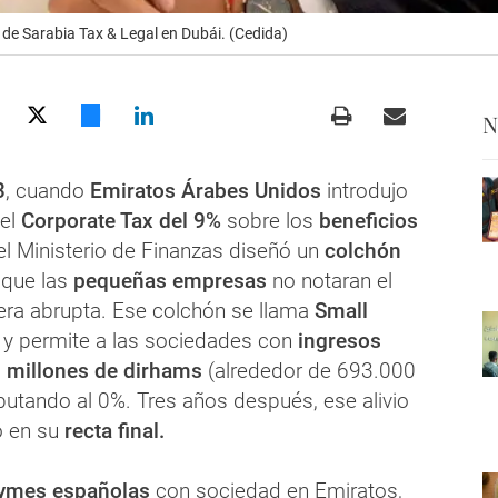
 de Sarabia Tax & Legal en Dubái. (Cedida)
N
3
, cuando
Emiratos Árabes Unidos
introdujo
 el
Corporate Tax del 9%
sobre los
beneficios
l Ministerio de Finanzas diseñó un
colchón
 que las
pequeñas empresas
no notaran el
ra abrupta. Ese colchón se llama
Small
y permite a las sociedades con
ingresos
 millones de dirhams
(alrededor de 693.000
ibutando al 0%. Tres años después, ese alivio
o en su
recta final.
ymes españolas
con sociedad en Emiratos,