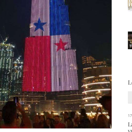
L
17
L
v