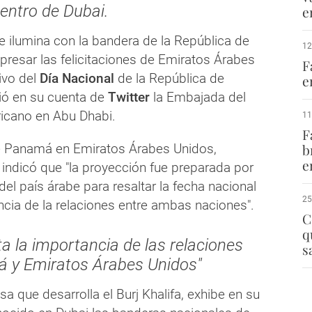
centro de Dubai.
e
 se ilumina con la bandera de la República de
12
resar las felicitaciones de Emiratos Árabes
F
ivo del
Día Nacional
de la República de
e
ió en su cuenta de
Twitter
la Embajada del
icano en Abu Dhabi.
11
F
e Panamá en Emiratos Árabes Unidos,
b
e
indicó que "la proyección fue preparada por
del país árabe para resaltar la fecha nacional
25
ncia de la relaciones entre ambas naciones".
C
q
lta la importancia de las relaciones
s
 y Emiratos Árabes Unidos"
a que desarrolla el Burj Khalifa, exhibe en su