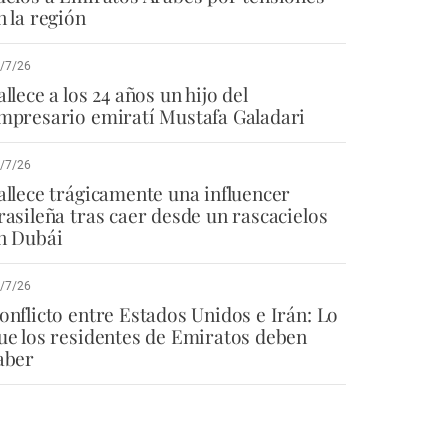
n la región
/7/26
allece a los 24 años un hijo del
mpresario emiratí Mustafa Galadari
/7/26
allece trágicamente una influencer
rasileña tras caer desde un rascacielos
n Dubái
/7/26
onflicto entre Estados Unidos e Irán: Lo
ue los residentes de Emiratos deben
aber