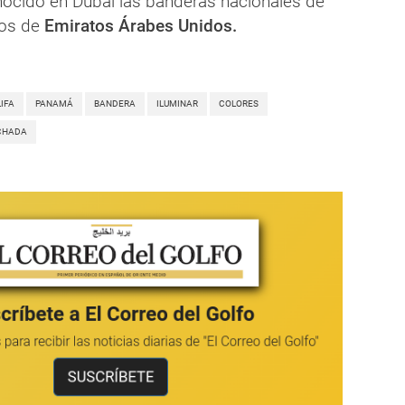
nocido en Dubai las banderas nacionales de
os de
Emiratos Árabes Unidos.
IFA
PANAMÁ
BANDERA
ILUMINAR
COLORES
CHADA