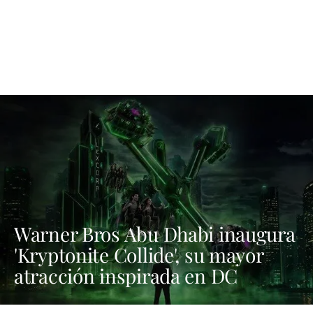
Warner Bros Abu Dhabi inaugura
'Kryptonite Collide', su mayor
atracción inspirada en DC
Comics