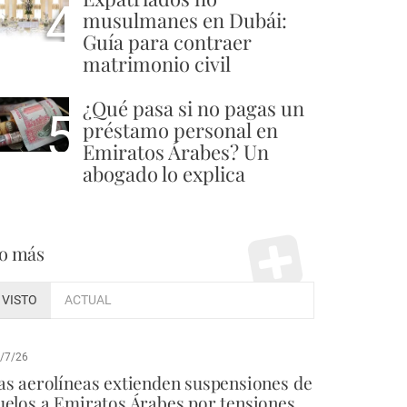
4
musulmanes en Dubái:
Guía para contraer
matrimonio civil
¿Qué pasa si no pagas un
5
préstamo personal en
Emiratos Árabes? Un
abogado lo explica
o más
VISTO
ACTUAL
/7/26
as aerolíneas extienden suspensiones de
uelos a Emiratos Árabes por tensiones