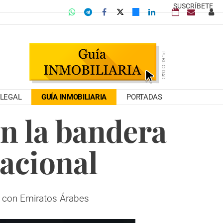
SUSCRÍBETE
LEGAL
GUÍA INMOBILIARIA
PORTADAS
on la bandera
acional
s con Emiratos Árabes