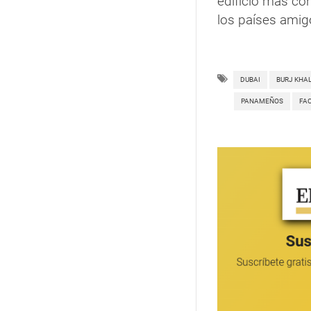
edificio más co
los países amig
DUBAI
BURJ KHAL
PANAMEÑOS
FA