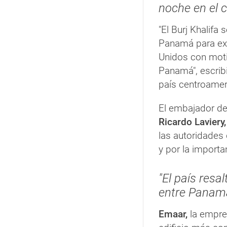
noche en el 
"El Burj Khalifa
Panamá para exp
Unidos con mot
Panamá", escrib
país centroamer
El embajador d
Ricardo Laviery,
las autoridades 
y por la importa
"El país resa
entre Panamá
Emaar,
la empres