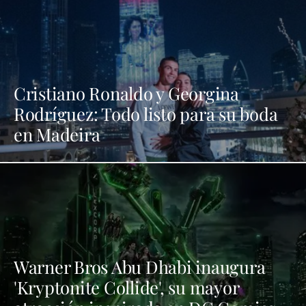
Cristiano Ronaldo y Georgina
Rodríguez: Todo listo para su boda
en Madeira
Warner Bros Abu Dhabi inaugura
'Kryptonite Collide', su mayor