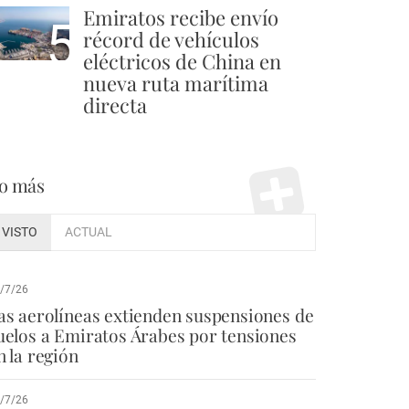
Emiratos recibe envío
5
récord de vehículos
eléctricos de China en
nueva ruta marítima
directa
o más
VISTO
ACTUAL
/7/26
as aerolíneas extienden suspensiones de
uelos a Emiratos Árabes por tensiones
n la región
/7/26