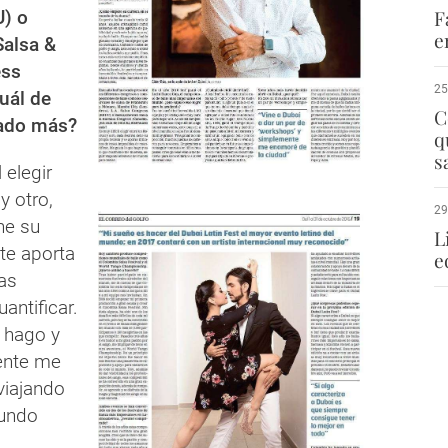
F
) o
e
alsa &
ess
25
uál de
C
tado más?
q
s
 elegir
 y otro,
29
ene su
L
 te aporta
e
as
antificar.
 hago y
ente me
 viajando
mundo