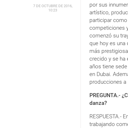
por sus innumer
7 DE OCTUBRE DE 2016,
10:23
artístico, produc
participar como
competiciones 
comenzó su tray
que hoy es una d
más prestigiosa
crecido y se ha
años tiene sede
en Dubai. Ademá
producciones a 
PREGUNTA.- ¿Có
danza?
RESPUESTA.- Emp
trabajando como