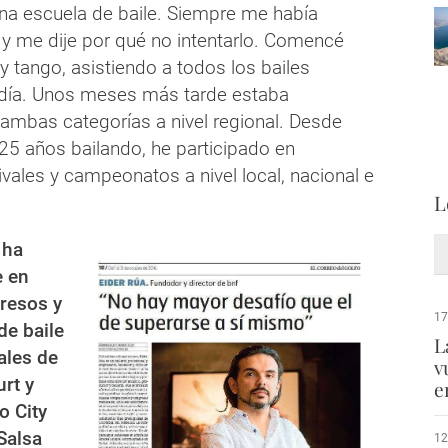
una escuela de baile. Siempre me había
 y me dije por qué no intentarlo. Comencé
y tango, asistiendo a todos los bailes
odía. Unos meses más tarde estaba
ambas categorías a nivel regional. Desde
25 años bailando, he participado en
ivales y campeonatos a nivel local, nacional e
L
 ha
e en
resos y
17
de baile
L
ales de
v
urt y
e
 City
Salsa
12