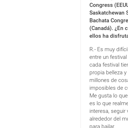
Congress (EEUU
Saskatchewan S
Bachata Congr
(Canadá). ¿En c
ellos ha disfru
R.- Es muy difícil
entre un festival
cada festival ti
propia belleza y
millones de cos
imposibles de cu
Me gusta lo que
es lo que realm
interesa, seguir
alrededor del 
para bailar.