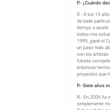
P.- ¿Cuándo dec
R.- A los 19 añ
de baile particu
tiempo a asistir
todos mis estud
1999, gané el C
un paso más allá
con los artistas
futuras competi
entonces hemos 
proyectos que h
P.- Siete años 
R.- En 2006 fui 
simplemente me 