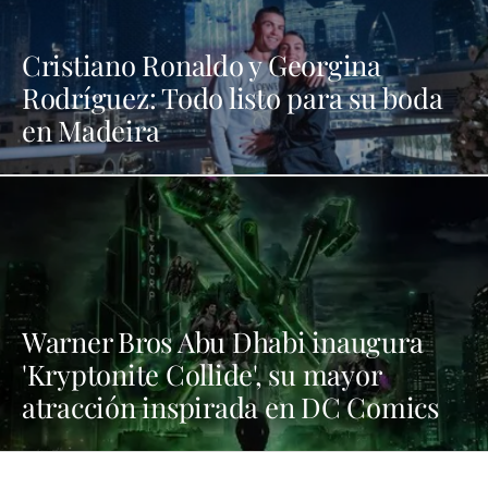
Cristiano Ronaldo y Georgina
Rodríguez: Todo listo para su boda
en Madeira
Warner Bros Abu Dhabi inaugura
'Kryptonite Collide', su mayor
atracción inspirada en DC Comics