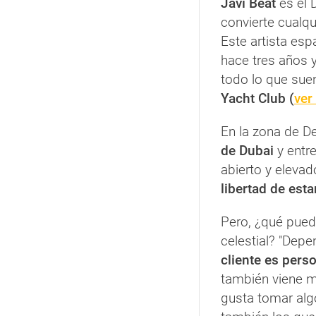
Javi Beat
es el 
convierte cualq
Este artista esp
hace tres años 
todo lo que sue
Yacht Club (
ver
En la zona de De
de Dubai
y entre
abierto y elevad
libertad de esta
Pero, ¿qué pued
celestial? "Depe
cliente es perso
también viene m
gusta tomar algo