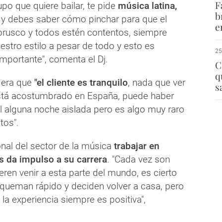
F
upo que quiere bailar, te pide
música latina,
b
y debes saber cómo pinchar para que el
e
rusco y todos estén contentos, siempre
tro estilo a pesar de todo y esto es
25
mportante", comenta el Dj.
C
q
dera que
"el cliente es tranquilo
, nada que ver
s
stá acostumbrado en España, puede haber
l alguna noche aislada pero es algo muy raro
tos".
nal del sector de la música
trabajar en
 da impulso a su carrera
. "Cada vez son
ren venir a esta parte del mundo, es cierto
ueman rápido y deciden volver a casa, pero
 la experiencia siempre es positiva",