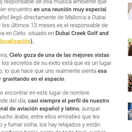
Dj responsable de esa música ambiente que
uier encuentro
en una reunión muy especial
.
añol llegó directamente de Mallorca a Dubai
y los últimos 13 meses es el responsable de
na en Cielo. situado en
Dubai Creek Golf and
 localización
).
ira,
Cielo goza de una de las mejores vistas
 los secretos de su éxito está que es un lugar
o, lo que hace que uno realmente sienta
esa
r gravitando en el espacio
.
o encontrar en este lugar de nombre
nde del día,
casi siempre el perfil de nuestro
nal de aviación español y latino
, aunque
ucho árabe, entre ellos emiratíes que les
 y fumar sisha, los hay relajados y están