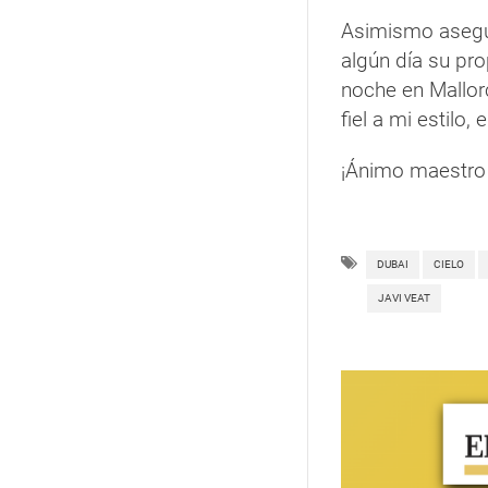
Asimismo asegur
algún día su pro
noche en Mallorc
fiel a mi estilo,
¡Ánimo maestro y
DUBAI
CIELO
JAVI VEAT