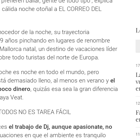
prefieren bailar, gente de todo tipo", explica
a cálida noche otoñal a EL CORREO DEL
L
nocedor de la noche, su trayectoria
19 años pinchando en lugares de renombre
allorca natal, un destino de vacaciones líder
bre todo turistas del norte de Europa.
17
 noche es noche en todo el mundo, pero
L
stá demasiado lleno, al menos en verano y
el
v
e
 poco dinero
, quizás esa sea la gran diferencia
raya Veat.
12
F
ODOS NO ES TAREA FÁCIL
e
ces
el trabajo de Dj, aunque apasionate, no
ituaciones en que el ambiente es tranquilo
11