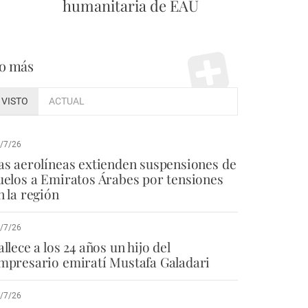
humanitaria de EAU
o más
VISTO
ACTUAL
/7/26
as aerolíneas extienden suspensiones de
uelos a Emiratos Árabes por tensiones
n la región
/7/26
allece a los 24 años un hijo del
mpresario emiratí Mustafa Galadari
/7/26