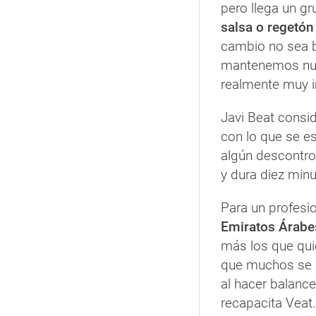
pero llega un gr
salsa o regetón
cambio no sea b
mantenemos nues
realmente muy i
Javi Beat consi
con lo que se e
algún descontro
y dura diez minu
Para un profesio
Emiratos Árabes
más los que quie
que muchos se q
al hacer balance
recapacita Veat.