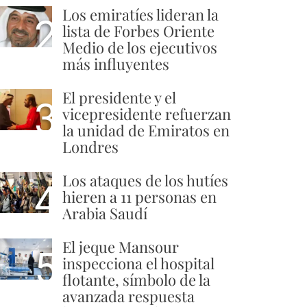
Los emiratíes lideran la
2
lista de Forbes Oriente
Medio de los ejecutivos
más influyentes
El presidente y el
3
vicepresidente refuerzan
la unidad de Emiratos en
Londres
Los ataques de los hutíes
4
hieren a 11 personas en
Arabia Saudí
El jeque Mansour
5
inspecciona el hospital
flotante, símbolo de la
avanzada respuesta