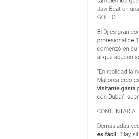
también los que 
Javi Beat en un
GOLFO.
El Dj es gran co
profesional de 
comenzó en su M
al que acuden so
"En realidad la
Mallorca creo e
visitante gasta
con Dubai", sub
CONTENTAR A T
Demasiadas ve
es fácil
. "Hay s