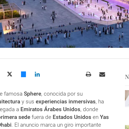
N
te famosa
Sphere
, conocida por su
itectura
y sus
experiencias inmersivas
, ha
legada a
Emiratos Árabes Unidos
, donde
rimera sede
fuera de
Estados Unidos
en
Yas
Dhabi
. El anuncio marca un giro importante