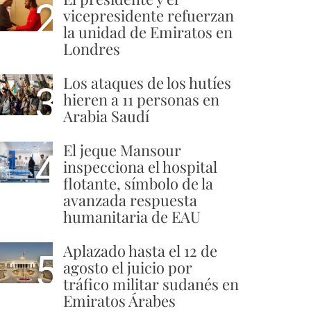
2
vicepresidente refuerzan
la unidad de Emiratos en
Londres
Los ataques de los hutíes
3
hieren a 11 personas en
Arabia Saudí
El jeque Mansour
4
inspecciona el hospital
flotante, símbolo de la
avanzada respuesta
humanitaria de EAU
Aplazado hasta el 12 de
5
agosto el juicio por
tráfico militar sudanés en
Emiratos Árabes