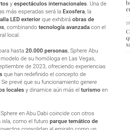
b
rtos
y
espectáculos internacionales
. Una de
e
icas más esperadas será la
Exosfera
, la
alla LED exterior
que exhibirá
obras de
25
es
, combinando
tecnología avanzada
con el
C
al local.
q
s
para hasta
20.000 personas
, Sphere Abu
l modelo de su homóloga en Las Vegas,
eptiembre de 2023, ofreciendo experiencias
s
que han redefinido el concepto de
. Se prevé que su funcionamiento genere
os locales
y dinamice aún más el
turismo
en
 Sphere en Abu Dabi coincide con otros
a isla, como el futuro
parque temático de
proyectos consolidan al emirato como un