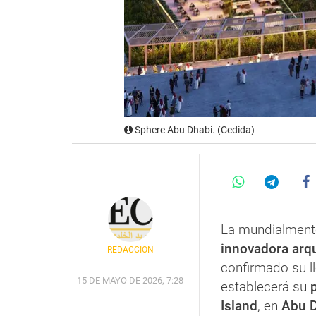
Sphere Abu Dhabi. (Cedida)
La mundialmen
innovadora arqu
REDACCIÓN
confirmado su l
15 DE MAYO DE 2026, 7:28
establecerá su
p
Island
, en
Abu 