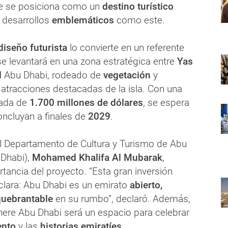
ue se posiciona como un
destino turístico
 desarrollos
emblemáticos
como este.
diseño futurista
lo convierte en un referente
se levantará en una zona estratégica entre
Yas
d
Abu Dhabi, rodeado de
vegetación
y
 atracciones destacadas de la isla. Con una
ada de
1.700 millones de dólares
, se espera
ncluyan a finales de
2029
.
el Departamento de Cultura y Turismo de Abu
 Dhabi),
Mohamed Khalifa Al Mubarak
,
tancia del proyecto. “Esta gran inversión
 clara: Abu Dhabi es un emirato
abierto,
uebrantable
en su rumbo”, declaró. Además,
ere Abu Dhabi será un espacio para celebrar
ento
y las
historias emiratíes
,