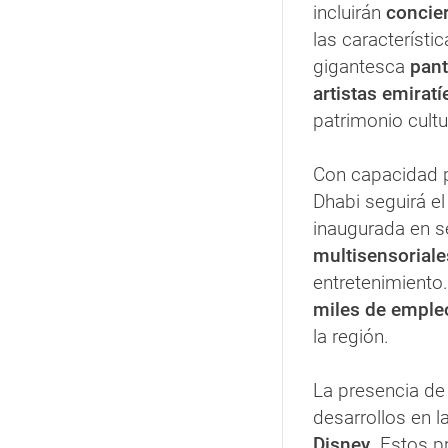
incluirán
concie
las característ
gigantesca
pant
artistas emiratí
patrimonio cultur
Con capacidad 
Dhabi seguirá e
inaugurada en s
multisensoriale
entretenimiento
miles de emple
la región.
La presencia de
desarrollos en l
Disney
. Estos 