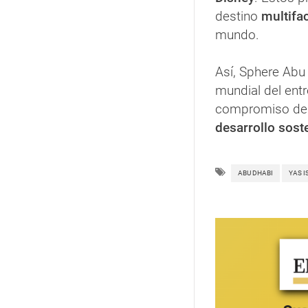
destino
multifa
mundo.
Así, Sphere Abu
mundial del entr
compromiso de E
desarrollo sost
ABU DHABI
YAS I