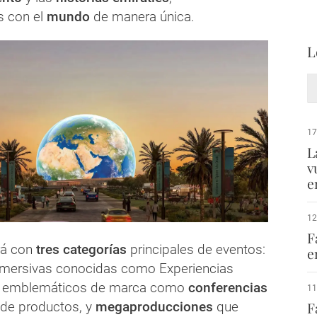
 con el
mundo
de manera única.
L
17
L
v
e
12
F
rá con
tres categorías
principales de eventos:
e
nmersivas conocidas como Experiencias
s emblemáticos de marca como
conferencias
11
de productos, y
megaproducciones
que
F