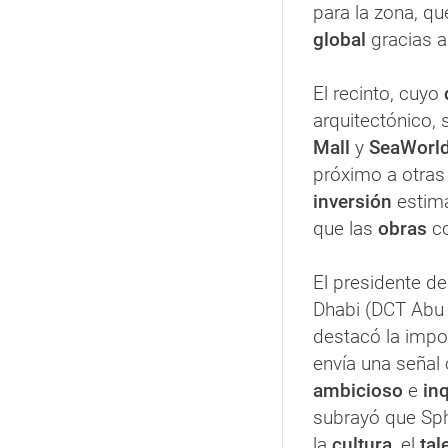
para la zona, q
global
gracias a
El recinto, cuyo
arquitectónico, 
Mall
y
SeaWorl
próximo a otras
inversión
estim
que las
obras
co
El presidente d
Dhabi (DCT Abu
destacó la impor
envía una señal
ambicioso
e
inq
subrayó que Sph
la
cultura
, el
tal