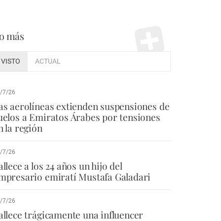
o más
VISTO
ACTUAL
/7/26
as aerolíneas extienden suspensiones de
uelos a Emiratos Árabes por tensiones
n la región
/7/26
allece a los 24 años un hijo del
mpresario emiratí Mustafa Galadari
/7/26
allece trágicamente una influencer