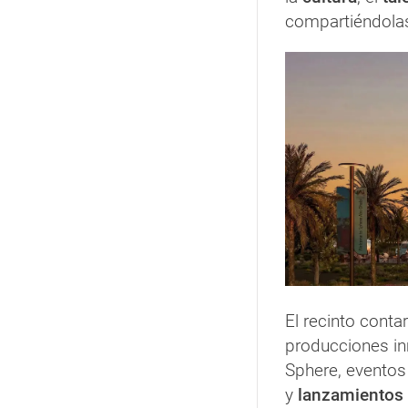
compartiéndolas
El recinto conta
producciones i
Sphere, evento
y
lanzamientos