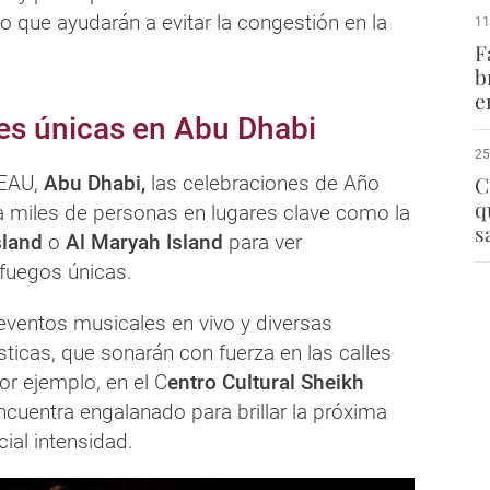
po que ayudarán a evitar la congestión en la
11
F
b
e
es únicas en Abu Dhabi
25
 EAU,
Abu Dhabi,
las celebraciones de Año
C
q
a miles de personas en lugares clave como la
s
sland
o
Al Maryah Island
para ver
 fuegos únicas.
 eventos musicales en vivo y diversas
sticas, que sonarán con fuerza en las calles
por ejemplo, en el C
entro Cultural Sheikh
ncuentra engalanado para brillar la próxima
ial intensidad.