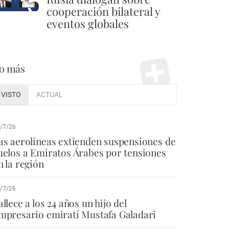
5
cooperación bilateral y
eventos globales
o más
VISTO
ACTUAL
/7/26
as aerolíneas extienden suspensiones de
uelos a Emiratos Árabes por tensiones
n la región
/7/26
allece a los 24 años un hijo del
mpresario emiratí Mustafa Galadari