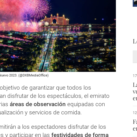
L
o Nuevo 2023. (@DXBMediaOffice)
17
L
objetivo de garantizar que todos los
v
n disfrutar de los espectáculos, el emirato
e
rias
áreas de observación
equipadas con
ualización y servicios de comida.
12
F
itirán a los espectadores disfrutar de los
e
es y participar en las
festividades de forma