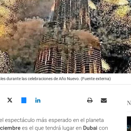
ciales durante las celebraciones de Año Nuevo. (Fuente externa)
N
 el espectáculo más esperado en el planeta
iciembre
es el que tendrá lugar en
Dubai
con