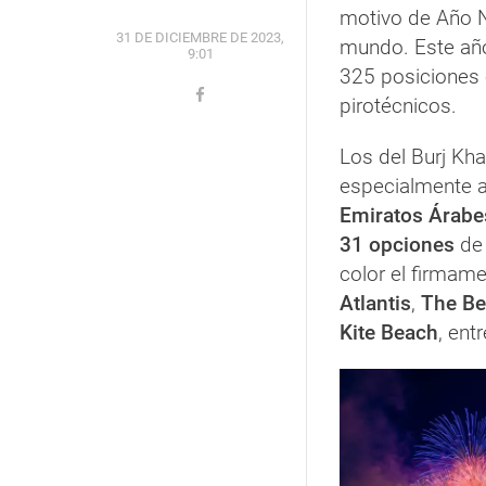
motivo de Año 
31 DE DICIEMBRE DE 2023,
mundo. Este año
9:01
325 posiciones 
pirotécnicos.
Los del Burj Kh
especialmente a 
Emiratos Árabe
31 opciones
de 
color el firmam
Atlantis
,
The Be
Kite Beach
, ent