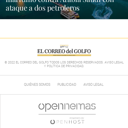
ataque a dos petroleros
© 2022 EL CORREO DEL GOLFO TODOS LOS DERECHOS RESERVADOS. AVISO LEGAL
Y POLÍTICA DE PRIVACIDAD
.
QUIÉNES SOMOS
PUBLICIDAD
AVISO LEGAL