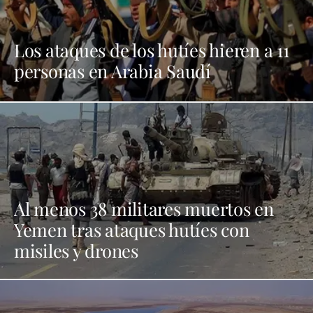
Los ataques de los hutíes hieren a 11
personas en Arabia Saudí
Al menos 38 militares muertos en
Yemen tras ataques hutíes con
misiles y drones