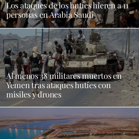
Los ataques de los hutíes hieren a 11
personas en Arabia Saudí
Al menos 38 militares muertos en
Yemen tras ataques hutíes con
misiles y drones