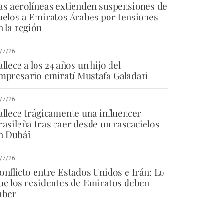
as aerolíneas extienden suspensiones de
uelos a Emiratos Árabes por tensiones
n la región
/7/26
allece a los 24 años un hijo del
mpresario emiratí Mustafa Galadari
/7/26
allece trágicamente una influencer
rasileña tras caer desde un rascacielos
n Dubái
/7/26
onflicto entre Estados Unidos e Irán: Lo
ue los residentes de Emiratos deben
aber