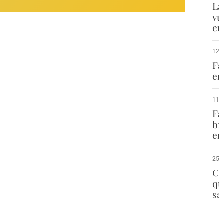
L
v
e
12
F
e
11
F
b
e
25
C
q
s