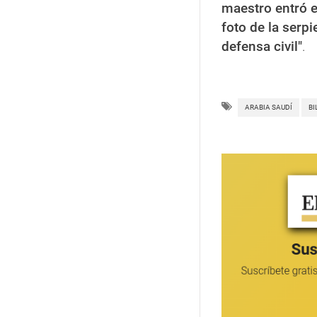
maestro entró e
foto de la serpi
defensa civil"
.
ARABIA SAUDÍ
BI