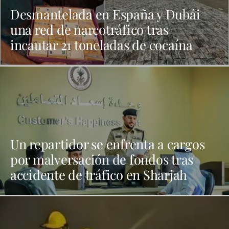
Desmantelada en España y Dubái
una red de narcotráfico tras
incautar 21 toneladas de cocaína
Un repartidor se enfrenta a cargos
por malversación de fondos tras
accidente de tráfico en Sharjah