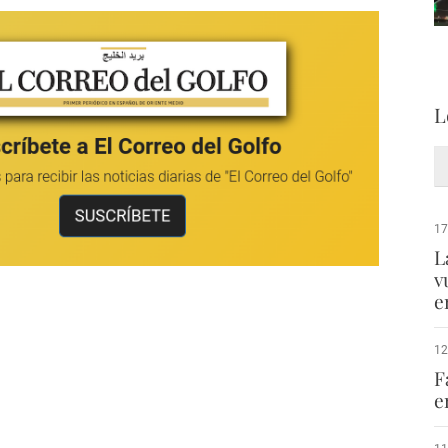
L
17
L
v
e
12
F
e