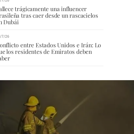
/7/26
allece trágicamente una influencer
rasileña tras caer desde un rascacielos
n Dubái
/7/26
onflicto entre Estados Unidos e Irán: Lo
ue los residentes de Emiratos deben
aber