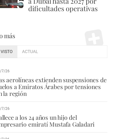
5
a Dubái hasta 2027 por
dificultades operativas
o más
VISTO
ACTUAL
/7/26
as aerolíneas extienden suspensiones de
uelos a Emiratos Árabes por tensiones
n la región
/7/26
allece a los 24 años un hijo del
mpresario emiratí Mustafa Galadari