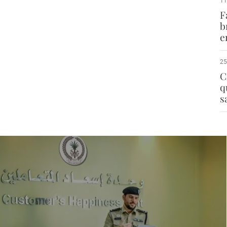
11
F
b
e
25
C
q
s