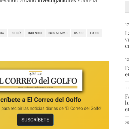
llevando a cabo
investigaciones
sobre la
17
L
CIA
POLICÍA
INCENDIO
BURJ AL ARAB
BARCO
FUEGO
v
e
12
F
e
11
F
b
e
25