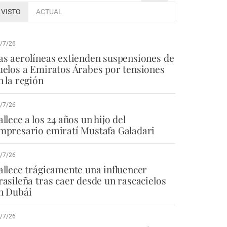
VISTO
ACTUAL
/7/26
as aerolíneas extienden suspensiones de
uelos a Emiratos Árabes por tensiones
n la región
/7/26
allece a los 24 años un hijo del
mpresario emiratí Mustafa Galadari
/7/26
allece trágicamente una influencer
rasileña tras caer desde un rascacielos
n Dubái
/7/26