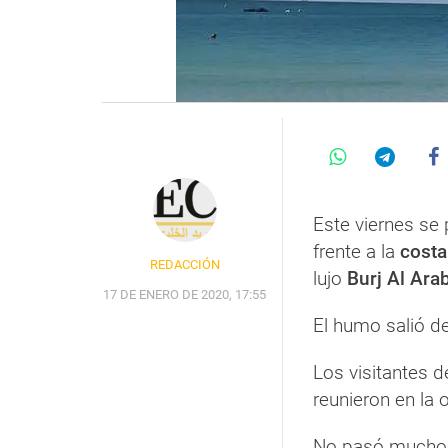
Este viernes se
frente a la
costa
REDACCIÓN
lujo
Burj Al Ara
17 DE ENERO DE 2020, 17:55
El humo salió d
Los visitantes 
reunieron en la 
No pasó mucho 