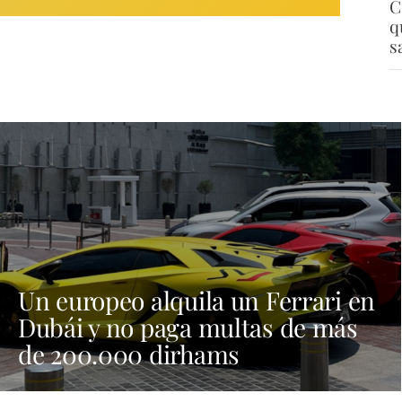
C
q
s
Un europeo alquila un Ferrari en
Dubái y no paga multas de más
de 200.000 dirhams