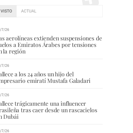
VISTO
ACTUAL
/7/26
as aerolíneas extienden suspensiones de
uelos a Emiratos Árabes por tensiones
n la región
/7/26
allece a los 24 años un hijo del
mpresario emiratí Mustafa Galadari
/7/26
allece trágicamente una influencer
rasileña tras caer desde un rascacielos
n Dubái
/7/26