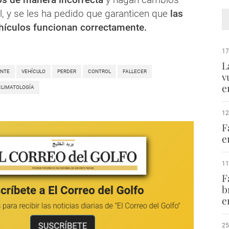
l, y se les ha pedido que garanticen que
las
hículos funcionan correctamente.
17
L
ENTE
VEHÍCULO
PERDER
CONTROL
FALLECER
v
e
CLIMATOLOGÍA
12
F
e
11
F
b
e
25