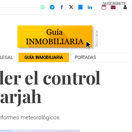
SUSCRÍBETE
LEGAL
GUÍA INMOBILIARIA
PORTADAS
er el control
harjah
informes meteorológicos