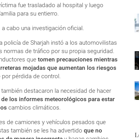
víctima fue trasladado al hospital y luego
amilia para su entierro.
 a cabo una investigación oficial.
la policía de Sharjah instó a los automovilistas
s normas de tráfico por su propia seguridad.
onductores que
tomen precauciones mientras
rreteras mojadas que aumentan los riesgos
e
por pérdida de control.
 también destacaron la necesidad de hacer
 de los informes meteorológicos para estar
los
cambios climáticos.
es de camiones y vehículos pesados ​​que
stas también se les ha advertido
que no
L
os de manera incorrecta
y hagan cambios