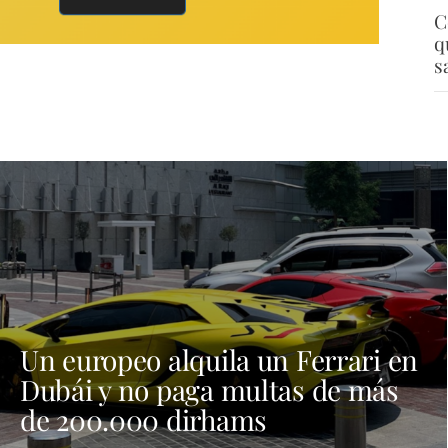
C
q
s
Un europeo alquila un Ferrari en
Dubái y no paga multas de más
de 200.000 dirhams