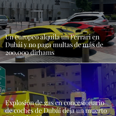
Un europeo alquila un Ferrari en
Dubái y no paga multas de más de
200.000 dirhams
Explosión de gas en concesionario
de coches de Dubái deja un muerto