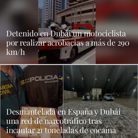
Detenido en Dubái un motociclista
por realizar acrobacias a más de 290
km/h
Desmantelada en España y Dubái
una red de narcotráfico tras
incautar 21 toneladas de cocaína