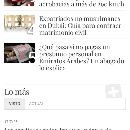
3
acrobacias a más de 290 km/h
Expatriados no musulmanes
4
en Dubái: Guía para contraer
matrimonio civil
¿Qué pasa si no pagas un
5
préstamo personal en
Emiratos Árabes? Un abogado
lo explica
Lo más
VISTO
ACTUAL
17/7/26
Las aerolíneas extienden suspensiones de