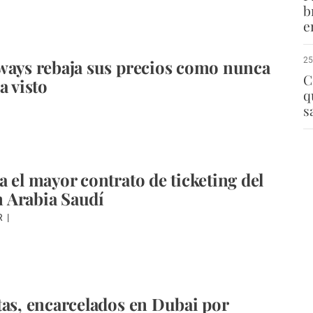
b
e
25
ways rebaja sus precios como nunca
C
a visto
q
s
a el mayor contrato de ticketing del
 Arabia Saudí
R
tas, encarcelados en Dubai por