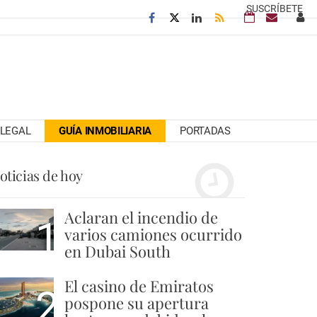
SUSCRÍBETE
LEGAL
GUÍA INMOBILIARIA
PORTADAS
oticias de hoy
Aclaran el incendio de
1
varios camiones ocurrido
en Dubai South
El casino de Emiratos
2
pospone su apertura