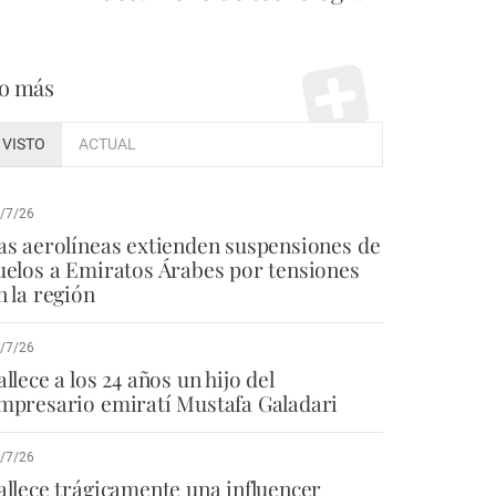
o más
VISTO
ACTUAL
/7/26
as aerolíneas extienden suspensiones de
uelos a Emiratos Árabes por tensiones
n la región
/7/26
allece a los 24 años un hijo del
mpresario emiratí Mustafa Galadari
/7/26
allece trágicamente una influencer