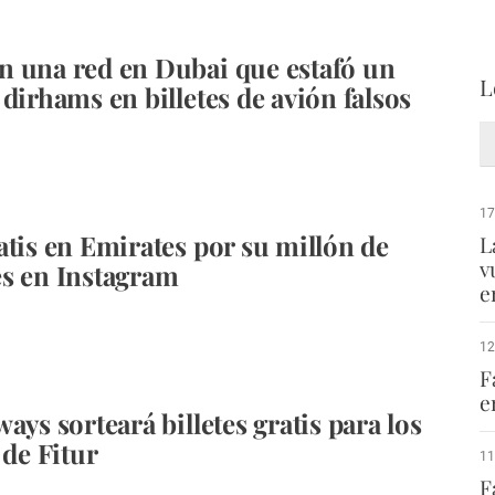
 una red en Dubai que estafó un
L
 dirhams en billetes de avión falsos
17
atis en Emirates por su millón de
L
v
s en Instagram
e
12
F
e
ays sorteará billetes gratis para los
 de Fitur
11
F