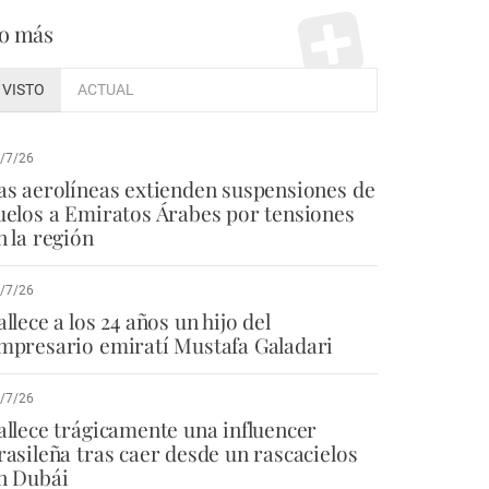
o más
VISTO
ACTUAL
/7/26
as aerolíneas extienden suspensiones de
uelos a Emiratos Árabes por tensiones
n la región
/7/26
allece a los 24 años un hijo del
mpresario emiratí Mustafa Galadari
/7/26
allece trágicamente una influencer
rasileña tras caer desde un rascacielos
n Dubái