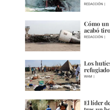
REDACCIÓN
Cómo un a
acabó tir
REDACCIÓN
Los hutí
refugiado
WAM
El líder 
tras un 