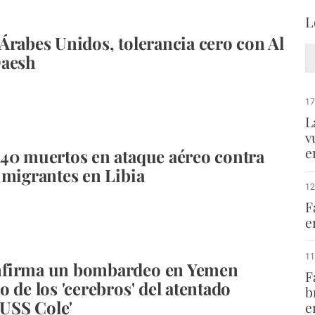
L
Árabes Unidos, tolerancia cero con Al
Daesh
17
L
v
e
40 muertos en ataque aéreo contra
 migrantes en Libia
12
F
e
11
firma un bombardeo en Yemen
F
 de los 'cerebros' del atentado
b
'USS Cole'
e