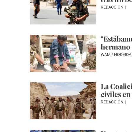
REDACCIÓN
"Estábamo
hermano e
WAM / HODEID
La Coalic
civiles e
REDACCIÓN