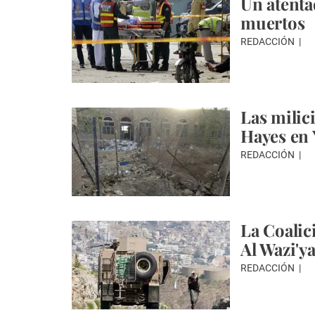
Un atenta
muertos
REDACCIÓN
Las milic
Hayes en
REDACCIÓN
La Coalic
Al Wazi'y
REDACCIÓN