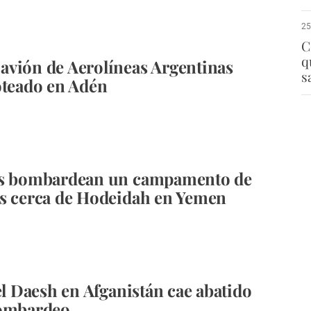
25
C
q
vión de Aerolíneas Argentinas
s
oteado en Adén
es bombardean un campamento de
s cerca de Hodeidah en Yemen
del Daesh en Afganistán cae abatido
bombardeo