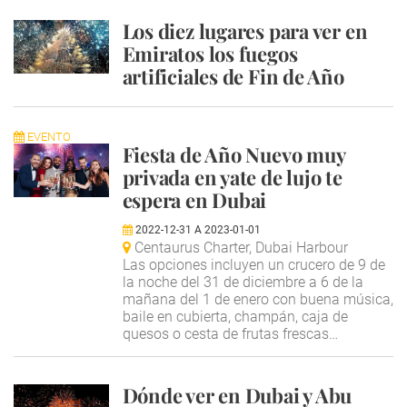
Los diez lugares para ver en
Emiratos los fuegos
artificiales de Fin de Año
EVENTO
Fiesta de Año Nuevo muy
privada en yate de lujo te
espera en Dubai
2022-12-31
A
2023-01-01
Centaurus Charter, Dubai Harbour
Las opciones incluyen un crucero de 9 de
la noche del 31 de diciembre a 6 de la
mañana del 1 de enero con buena música,
baile en cubierta, champán, caja de
quesos o cesta de frutas frescas…
Dónde ver en Dubai y Abu