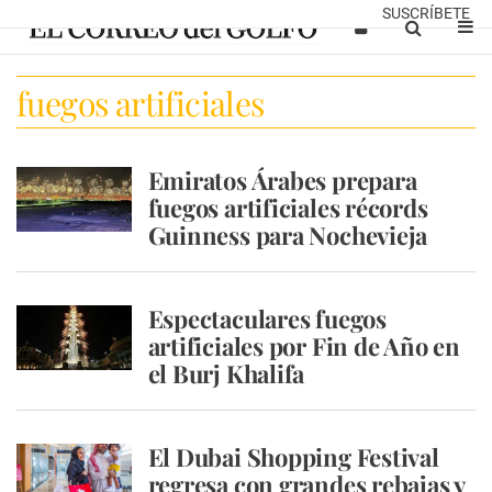
SUSCRÍBETE
fuegos artificiales
Emiratos Árabes prepara
fuegos artificiales récords
Guinness para Nochevieja
Espectaculares fuegos
artificiales por Fin de Año en
el Burj Khalifa
El Dubai Shopping Festival
regresa con grandes rebajas y