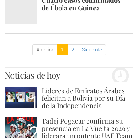
Cuatro casos confirmados
de Ébola en Guinea
Anterior
1
2
Siguiente
Noticias de hoy
Líderes de Emiratos Árabes
1
felicitan a Bolivia por su Día
de la Independencia
Tadej Pogacar confirma su
2
presencia en La Vuelta 2026 y
liderará un potente UAE Team