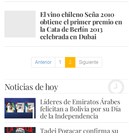
El vino chileno Seña 2010
obtiene el primer premio en
la Cata de Berlín 2013
celebrada en Dubai
Anterior
1
2
Siguiente
Noticias de hoy
Líderes de Emiratos Árabes
1
felicitan a Bolivia por su Día
de la Independencia
Tadej Pogacar confirma su