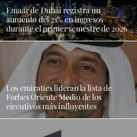
Emaar de Dubái registra un
aumento del 21% en ingresos
durante el primer semestre de 2026
Los emiratíes lideran la lista de
Forbes Oriente Medio de los
ejecutivos más influyentes