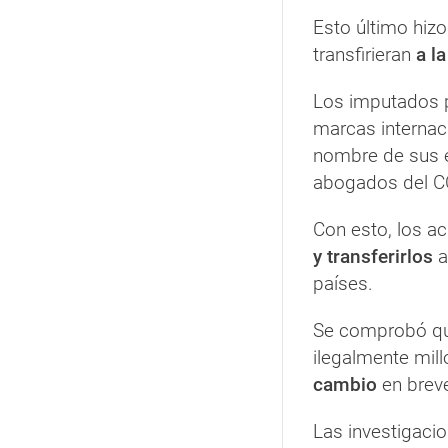
Esto último hizo
transfirieran
a l
Los imputados p
marcas internaci
nombre de sus 
abogados del C
Con esto, los ac
y transferirlos
a
países.
Se comprobó que
ilegalmente mil
cambio
en brev
Las investigaci