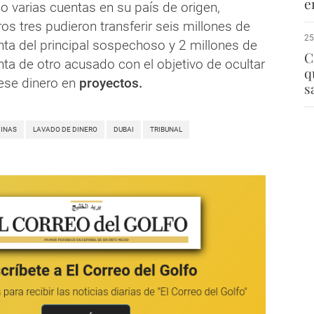
e
o varias cuentas en su país de origen,
os tres pudieron transferir seis millones de
25
nta del principal sospechoso y 2 millones de
C
nta de otro acusado con el objetivo de ocultar
q
 ese dinero en
proyectos.
s
CINAS
LAVADO DE DINERO
DUBAI
TRIBUNAL