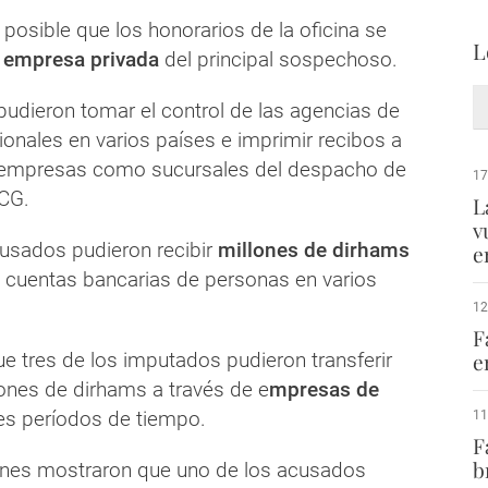
 posible que los honorarios de la oficina se
L
a empresa privada
del principal sospechoso.
udieron tomar el control de las agencias de
onales en varios países e imprimir recibos a
empresas como sucursales del despacho de
17
CG.
L
v
usados ​​pudieron recibir
millones de dirhams
e
 cuentas bancarias de personas en varios
12
F
 tres de los imputados pudieron transferir
e
lones de dirhams a través de e
mpresas de
es períodos de tiempo.
11
F
b
ones mostraron que uno de los acusados ​​