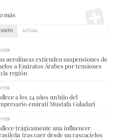
o más
VISTO
ACTUAL
/7/26
as aerolíneas extienden suspensiones de
uelos a Emiratos Árabes por tensiones
n la región
/7/26
allece a los 24 años un hijo del
mpresario emiratí Mustafa Galadari
/7/26
allece trágicamente una influencer
rasileña tras caer desde un rascacielos