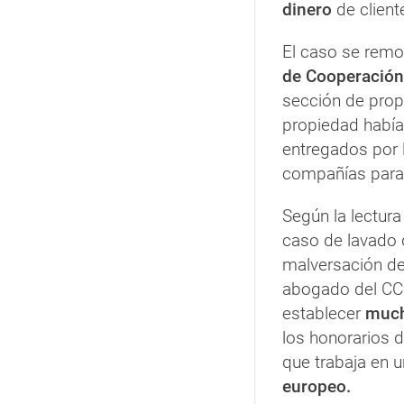
dinero
de clien
El caso se rem
de Cooperación
sección de propi
propiedad habí
entregados por l
compañías para 
Según la lectura
caso de lavado 
malversación de
abogado del CCG
establecer
much
los honorarios d
que trabaja en 
europeo.