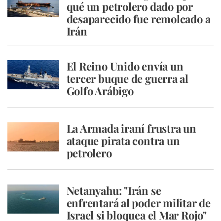
qué un petrolero dado por
desaparecido fue remolcado a
Irán
El Reino Unido envía un
tercer buque de guerra al
Golfo Arábigo
La Armada iraní frustra un
ataque pirata contra un
petrolero
Netanyahu: "Irán se
enfrentará al poder militar de
Israel si bloquea el Mar Rojo"