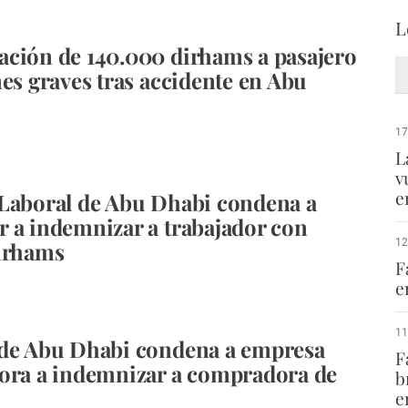
L
ción de 140.000 dirhams a pasajero
nes graves tras accidente en Abu
17
L
v
e
Laboral de Abu Dhabi condena a
 a indemnizar a trabajador con
12
irhams
F
e
11
 de Abu Dhabi condena a empresa
F
ora a indemnizar a compradora de
b
e