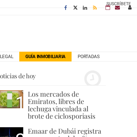
SUSCRÍBETE
LEGAL
GUÍA INMOBILIARIA
PORTADAS
oticias de hoy
Los mercados de
1
Emiratos, libres de
lechuga vinculada al
brote de ciclosporiasis
Emaar de Dubái registra