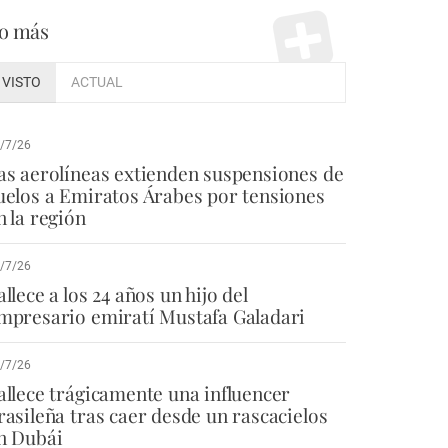
o más
VISTO
ACTUAL
/7/26
as aerolíneas extienden suspensiones de
uelos a Emiratos Árabes por tensiones
n la región
/7/26
allece a los 24 años un hijo del
mpresario emiratí Mustafa Galadari
/7/26
allece trágicamente una influencer
rasileña tras caer desde un rascacielos
n Dubái