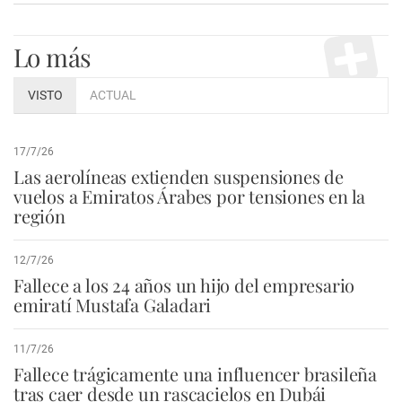
Lo más
VISTO
ACTUAL
17/7/26
Las aerolíneas extienden suspensiones de
vuelos a Emiratos Árabes por tensiones en la
región
12/7/26
Fallece a los 24 años un hijo del empresario
emiratí Mustafa Galadari
11/7/26
Fallece trágicamente una influencer brasileña
tras caer desde un rascacielos en Dubái