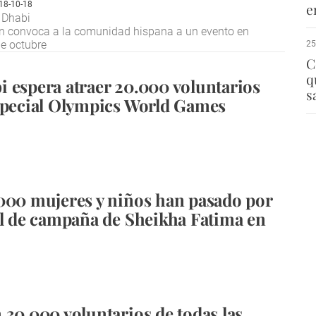
18-10-18
e
 Dhabi
n convoca a la comunidad hispana a un evento en
e octubre
25
C
q
 espera atraer 20.000 voluntarios
s
Special Olympics World Games
000 mujeres y niños han pasado por
al de campaña de Sheikha Fatima en
 30.000 voluntarios de todas las