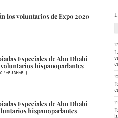
L
rán los voluntarios de Expo 2020
17
L
iadas Especiales de Abu Dhabi
v
e
 voluntarios hispanoparlantes
O / ABU DHABI
12
F
e
iadas Especiales de Abu Dhabi
11
luntarios hispanoparlantes
F
b