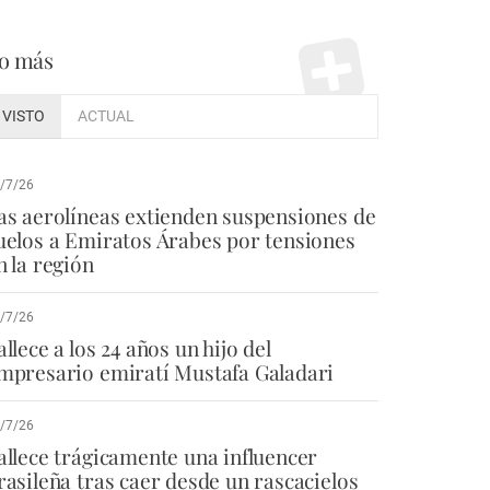
o más
VISTO
ACTUAL
/7/26
as aerolíneas extienden suspensiones de
uelos a Emiratos Árabes por tensiones
n la región
/7/26
allece a los 24 años un hijo del
mpresario emiratí Mustafa Galadari
/7/26
allece trágicamente una influencer
rasileña tras caer desde un rascacielos