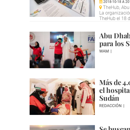
2018-10-18
A
20
TheHub, Abu
La organizació
TheHub el 18 d
Abu Dhabi
para los 
WAM
Más de 4.
el hospit
Sudán
REDACCIÓN
Se buscan