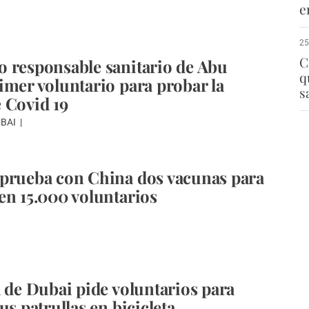
e
25
C
 responsable sanitario de Abu
q
imer voluntario para probar la
s
 Covid 19
UBAI
prueba con China dos vacunas para
en 15.000 voluntarios
a de Dubai pide voluntarios para
us patrullas en bicicleta