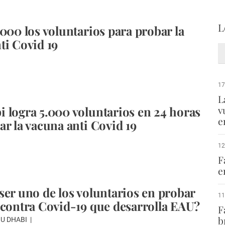
L
.000 los voluntarios para probar la
ti Covid 19
17
L
 logra 5.000 voluntarios en 24 horas
v
e
ar la vacuna anti Covid 19
12
F
e
ser uno de los voluntarios en probar
11
 contra Covid-19 que desarrolla EAU?
F
b
BU DHABI