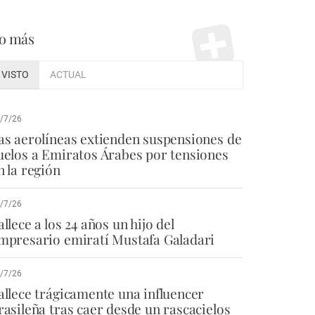
o más
VISTO
ACTUAL
/7/26
as aerolíneas extienden suspensiones de
uelos a Emiratos Árabes por tensiones
n la región
/7/26
allece a los 24 años un hijo del
mpresario emiratí Mustafa Galadari
/7/26
allece trágicamente una influencer
rasileña tras caer desde un rascacielos