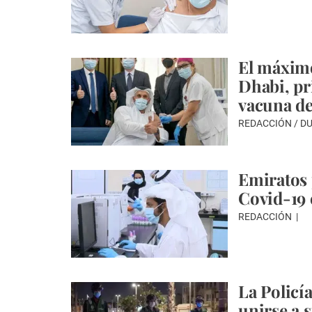
El máximo
Dhabi, pr
vacuna de
REDACCIÓN / D
Emiratos 
Covid-19 
REDACCIÓN
La Policí
unirse a s