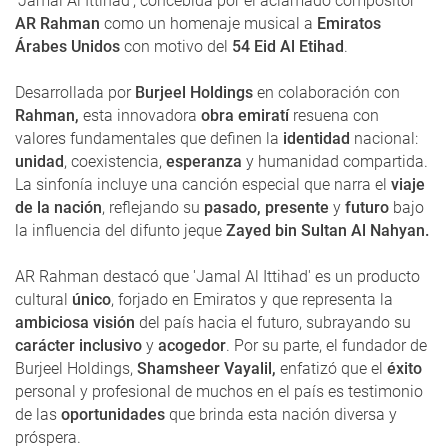
'Jamal Al Ittihad', concebida por el aclamado compositor
AR Rahman
como un homenaje musical a
Emiratos
Árabes Unidos
con motivo del
54 Eid Al Etihad
.
Desarrollada por
Burjeel Holdings
en colaboración con
Rahman,
esta innovadora
obra emiratí
resuena con
valores fundamentales que definen la
identidad
nacional:
unidad
, coexistencia,
esperanza
y humanidad compartida.
La sinfonía incluye una canción especial que narra el
viaje
de la nación
, reflejando su
pasado, presente
y
futuro
bajo
la influencia del difunto jeque
Zayed bin Sultan Al Nahyan.
AR Rahman destacó que 'Jamal Al Ittihad' es un producto
cultural
único
, forjado en Emiratos y que representa la
ambiciosa visión
del país hacia el futuro, subrayando su
carácter inclusivo
y
acogedor
. Por su parte, el fundador de
Burjeel Holdings,
Shamsheer Vayalil,
enfatizó que el
éxito
personal y profesional de muchos en el país es testimonio
de las
oportunidades
que brinda esta nación diversa y
próspera.