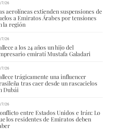
/7/26
as aerolíneas extienden suspensiones de
uelos a Emiratos Árabes por tensiones
n la región
/7/26
allece a los 24 años un hijo del
mpresario emiratí Mustafa Galadari
/7/26
allece trágicamente una influencer
rasileña tras caer desde un rascacielos
n Dubái
/7/26
onflicto entre Estados Unidos e Irán: Lo
ue los residentes de Emiratos deben
aber