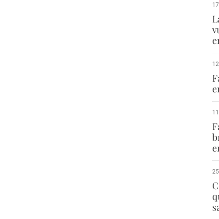
17
L
v
e
12
F
e
11
F
b
e
25
C
q
s