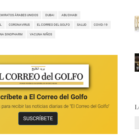
EMIRATOS ÁRABES UNIDOS
DUBAI
ABU DHABI
L
CORONAVIRUS
EL CORREO DEL GOLFO
SALUD
COVID-19
NA SINOPHARM
VACUNA NIÑOS
L