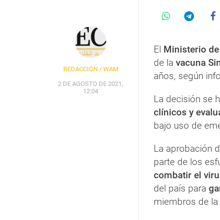
El
Ministerio de
de la
vacuna Si
REDACCIÓN / WAM
años, según inf
2 DE AGOSTO DE 2021,
12:04
La decisión se 
clínicos y eval
bajo uso de em
La aprobación d
parte de los es
combatir el vir
del país para
ga
miembros de la